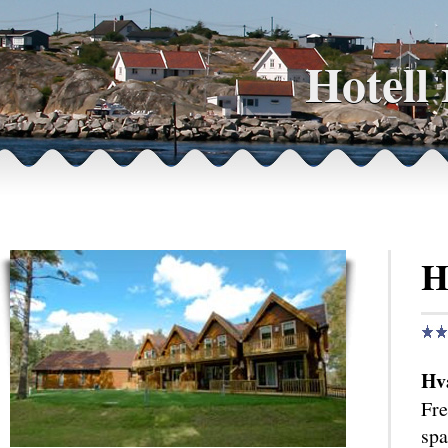
Hotell
H
Hv
Fre
spa