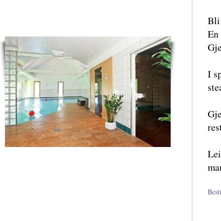
Bli
En 
Gje
I s
ste
Gje
res
Lei
man
Best