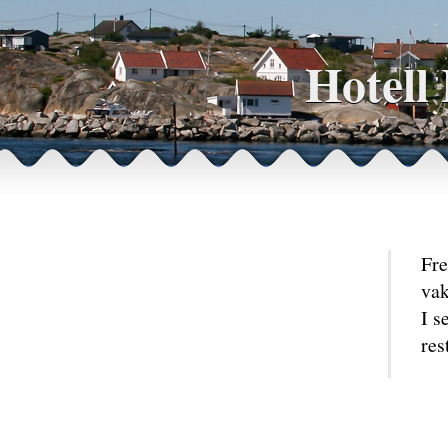
Hotell
Fre
vak
I s
res